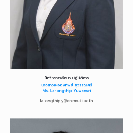
นักวิชาการศึกษา ปฏิบัติการ
นางสาวละอองทิพย์ ยุวรรณศรี
Ms. La-ongthip Yuwansri
la-ongthip.y@en.rmutt.ac.th