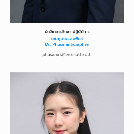
นักวิชาการศึกษา ปฏิบัติการ
นายภูษณะ สมพันธ์
Mr. Phusana Somphan
phusana.s@en.rmutt.ac.th