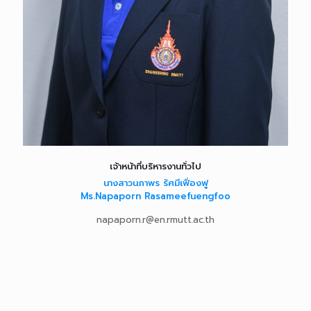
เจ้าหน้าที่บริหารงานทั่วไป
นางสาวนภาพร รัศมีเฟื่องฟู
Ms.Napaporn Rasameefuengfoo
napaporn.r@en.rmutt.ac.th