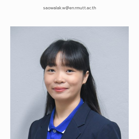
saowalak.w@en.rmutt.ac.th