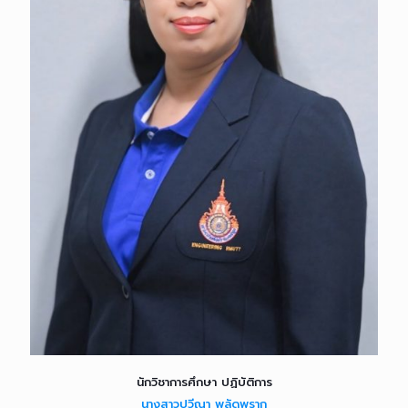
นักวิชาการศึกษา ปฏิบัติการ
นางสาวปวีณา พลัดพราก