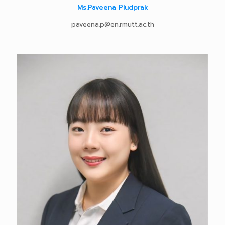
Ms.Paveena Pludprak
paveena.p@en.rmutt.ac.th